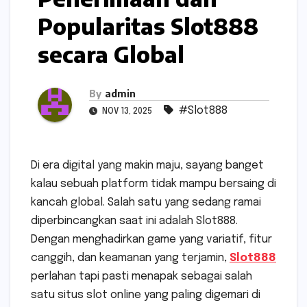
Popularitas Slot888
secara Global
By
admin
#Slot888
NOV 13, 2025
Di era digital yang makin maju, sayang banget
kalau sebuah platform tidak mampu bersaing di
kancah global. Salah satu yang sedang ramai
diperbincangkan saat ini adalah Slot888.
Dengan menghadirkan game yang variatif, fitur
canggih, dan keamanan yang terjamin,
Slot888
perlahan tapi pasti menapak sebagai salah
satu situs slot online yang paling digemari di