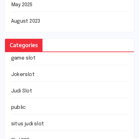
May 2025
August 2023
Categories
game slot
Jokerslot
Judi Slot
public
situs judi slot