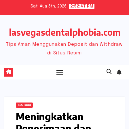
Skip
Sat. Aug 8th, 2026
2:52:47 PM
to
content
lasvegasdentalphobia.com
Tips Aman Menggunakan Deposit dan Withdraw
di Situs Resmi
SLOT888
Meningkatkan
Penerimaan dan