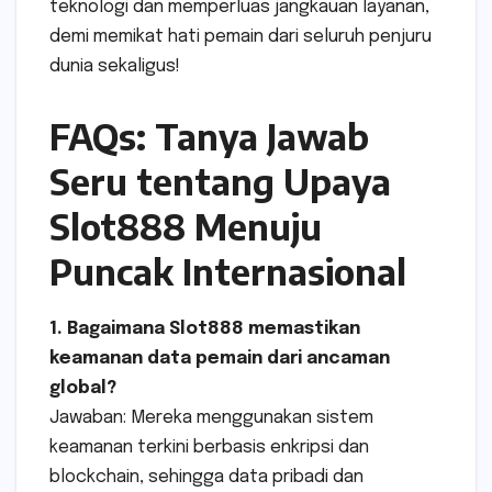
teknologi dan memperluas jangkauan layanan,
demi memikat hati pemain dari seluruh penjuru
dunia sekaligus!
FAQs: Tanya Jawab
Seru tentang Upaya
Slot888 Menuju
Puncak Internasional
1. Bagaimana Slot888 memastikan
keamanan data pemain dari ancaman
global?
Jawaban: Mereka menggunakan sistem
keamanan terkini berbasis enkripsi dan
blockchain, sehingga data pribadi dan