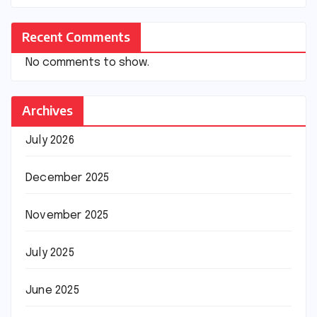
Recent Comments
No comments to show.
Archives
July 2026
December 2025
November 2025
July 2025
June 2025