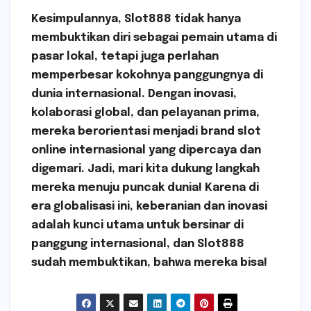
Kesimpulannya, Slot888 tidak hanya
membuktikan diri sebagai pemain utama di
pasar lokal, tetapi juga perlahan
memperbesar kokohnya panggungnya di
dunia internasional. Dengan inovasi,
kolaborasi global, dan pelayanan prima,
mereka berorientasi menjadi brand slot
online internasional yang dipercaya dan
digemari. Jadi, mari kita dukung langkah
mereka menuju puncak dunia! Karena di
era globalisasi ini, keberanian dan inovasi
adalah kunci utama untuk bersinar di
panggung internasional, dan Slot888
sudah membuktikan, bahwa mereka bisa!