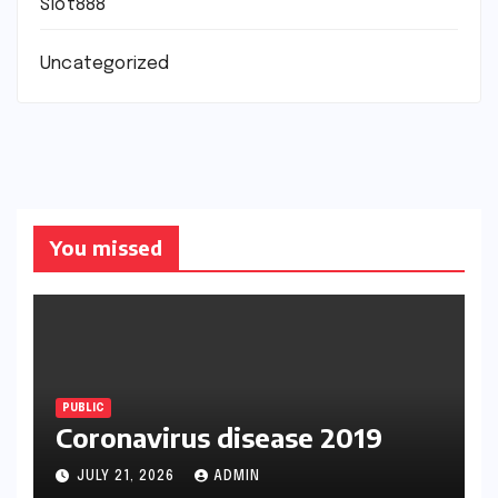
Slot888
Uncategorized
You missed
PUBLIC
Coronavirus disease 2019
JULY 21, 2026
ADMIN