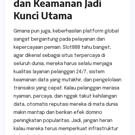
dan Keamanan Jadi
Kunci Utama
Gimana pun juga, keberhasilan platform global
sangat bergantung pada pelayanan dan
kepercayaan pemain. Slot888 tahu banget,
agar dikenal sebagai situs terpercaya di
seluruh dunia, mereka harus selalu menjaga
kualitas layanan pelanggan 24/7, sistem
keamanan data yang mutakhir, dan pengelolaan
transaksi yang cepat. Kalau pelanggan merasa
nyaman, percaya, dan nggak takut kehilangan
data, otomatis reputasi mereka di mata dunia
makin mantap dan berikan efek domino
peningkatan popularitas. Jadi, jangan heran
kalau mereka terus memperkuat infrastruktur