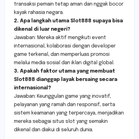
transaksi pemain tetap aman dan nggak bocor
kayak rahasia negara.
2. Apa langkah utama Slot888 supaya bisa
dikenal di luar negeri?
Jawaban: Mereka aktif mengikuti event
internasional, kolaborasi dengan developer
game terkenal, dan memperluas promosi
melalui media sosial dan iklan digital global.
3. Apakah faktor utama yang membuat
Slot888 dianggap layak bersaing secara
internasional?
Jawaban: Keunggulan game yang inovatif,
pelayanan yang ramah dan responsif, serta
sistem keamanan yang terpercaya, menjadikan
mereka sebagai situs slot yang semakin
dikenal dan diakui di seluruh dunia.