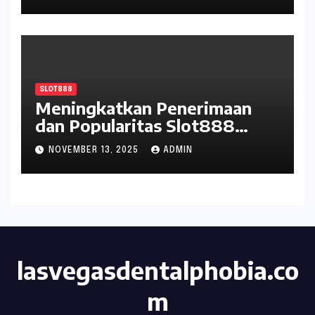
SLOT888
Meningkatkan Penerimaan
dan Popularitas Slot888
secara Global
NOVEMBER 13, 2025
ADMIN
lasvegasdentalphobia.co
m