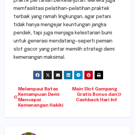
praktik pertanian berkelanjutan. Mereka juga
memfasilitasi pelatihan-pelatihan praktek
terbaik yang ramah lingkungan, agar petani
tidak hanya mengejar keuntungan jangka
pendek, tapi juga menjaga kelestarian bumi
untuk generasi mendatang—seperti pemain
slot gacor yang pintar memilih strategi demi
kemenangan maksimal.
Post
Melampaui Batas
Main Slot Gampang
Kemampuan Demi
Gratis Bonus dan
Mencapai
Cashback Hari Ini!
navigation
Kemenangan Hakiki