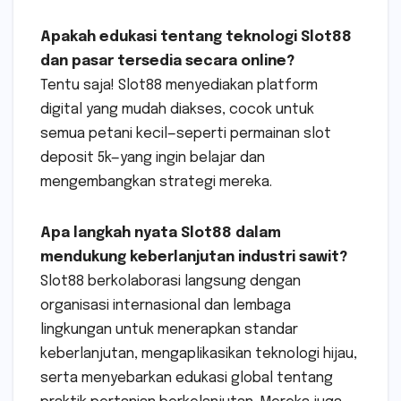
Apakah edukasi tentang teknologi Slot88
dan pasar tersedia secara online?
Tentu saja! Slot88 menyediakan platform
digital yang mudah diakses, cocok untuk
semua petani kecil—seperti permainan slot
deposit 5k—yang ingin belajar dan
mengembangkan strategi mereka.
Apa langkah nyata Slot88 dalam
mendukung keberlanjutan industri sawit?
Slot88 berkolaborasi langsung dengan
organisasi internasional dan lembaga
lingkungan untuk menerapkan standar
keberlanjutan, mengaplikasikan teknologi hijau,
serta menyebarkan edukasi global tentang