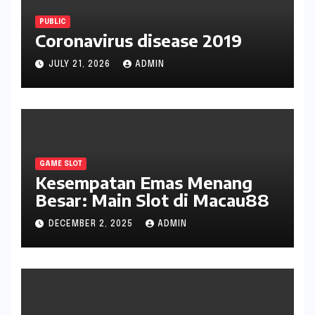
PUBLIC
Coronavirus disease 2019
JULY 21, 2026
ADMIN
GAME SLOT
Kesempatan Emas Menang
Besar: Main Slot di Macau88
DECEMBER 2, 2025
ADMIN