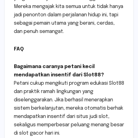
Mereka mengajak kita semua untuk tidak hanya
jadi penonton dalam perjalanan hidup ini, tapi
sebagai pemain utama yang berani, cerdas,
dan penuh semangat.
FAQ
Bagaimana caranya petani kecil
mendapatkan insentif dari Slot88?
Petani cukup mengikuti program edukasi Slot88
dan praktik ramah lingkungan yang
diselenggarakan. Jika berhasil menerapkan
sistem berkelanjutan, mereka otomatis berhak
mendapatkan insentif dari situs judi slot,
sekaligus memperbesar peluang menang besar
di slot gacor hari ini.