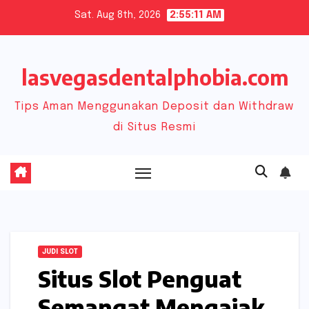
Skip
Sat. Aug 8th, 2026
2:55:11 AM
to
content
lasvegasdentalphobia.com
Tips Aman Menggunakan Deposit dan Withdraw
di Situs Resmi
JUDI SLOT
Situs Slot Penguat
Semangat Mengajak