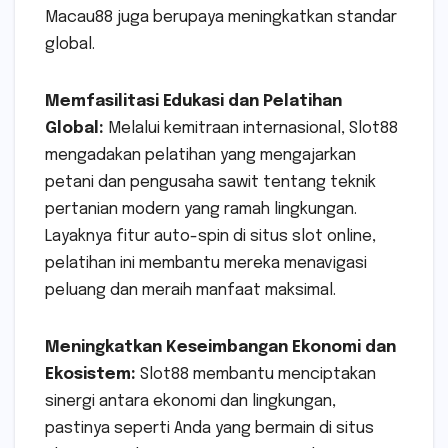
Macau88 juga berupaya meningkatkan standar
global.
Memfasilitasi Edukasi dan Pelatihan
Global:
Melalui kemitraan internasional, Slot88
mengadakan pelatihan yang mengajarkan
petani dan pengusaha sawit tentang teknik
pertanian modern yang ramah lingkungan.
Layaknya fitur auto-spin di situs slot online,
pelatihan ini membantu mereka menavigasi
peluang dan meraih manfaat maksimal.
Meningkatkan Keseimbangan Ekonomi dan
Ekosistem:
Slot88 membantu menciptakan
sinergi antara ekonomi dan lingkungan,
pastinya seperti Anda yang bermain di situs